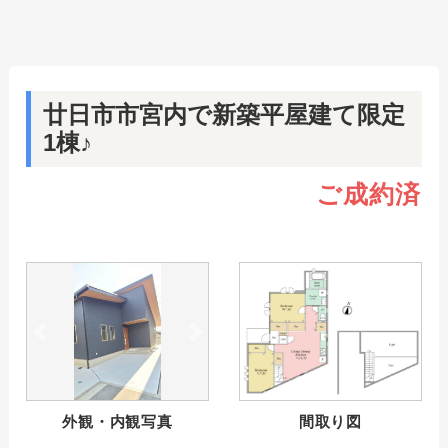
廿日市市宮内で新築平屋建て限定
1棟♪
ご成約済
前へ
次へ
外観・内観写真
間取り図