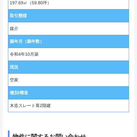
197.69㎡（59.80坪）
取引態様
媒介
築年月（築年数）
令和4年10月築
現況
空家
種別/構造
木造スレート葺2階建
物件に関するお問い合わせ